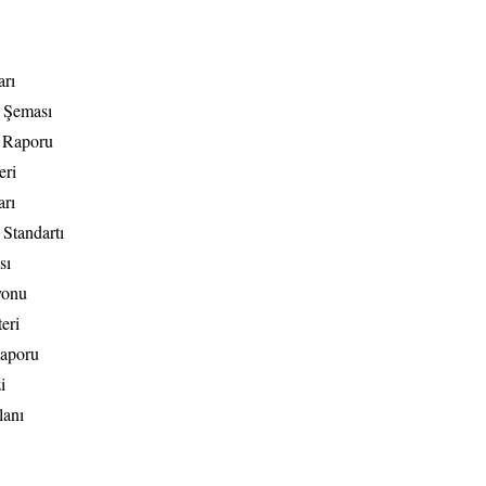
rı
t Şeması
t Raporu
eri
arı
Standartı
sı
yonu
eri
Raporu
i
lanı