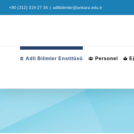
Skip
+90 (312) 319 27 34
|
adlibilimler@ankara.edu.tr
to
content
Adli Bilimler Enstitüsü
Personel
E