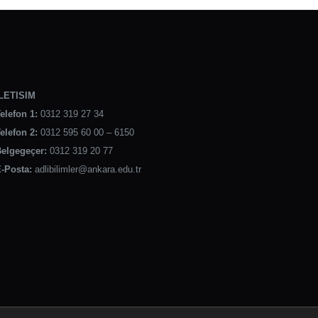
LETISIM
elefon 1:
0312 319 27 34
elefon 2:
0312 595 60 00 – 6150
elgegeçer:
0312 319 20 77
-Posta:
adlibilimler@ankara.edu.tr