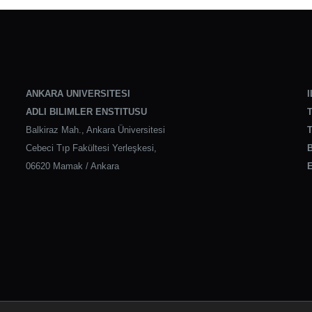
ANKARA UNIVERSITESI
I
ADLI BILIMLER ENSTITUSU
T
Balkiraz Mah., Ankara Üniversitesi
T
Cebeci Tıp Fakültesi Yerleşkesi,
B
06620 Mamak / Ankara
E