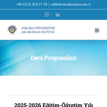
Skip
+90 (312) 319 27 34
|
adlibilimler@ankara.edu.tr
to
Instagram
LinkedIn
content
Ders Programları
2025-2026 Eğitim-Öğretim Yılı