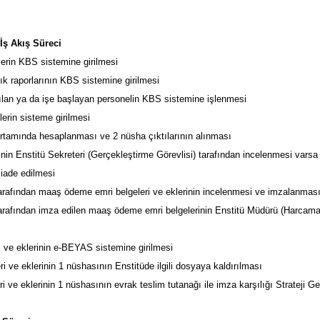
İş Akış Süreci
ilerin KBS sistemine girilmesi
lık raporlarının KBS sistemine girilmesi
rılan ya da işe başlayan personelin KBS sistemine işlenmesi
lerin sisteme girilmesi
rtamında hesaplanması ve 2 nüsha çıktılarının alınması
in Enstitü Sekreteri (Gerçekleştirme Görevlisi) tarafından incelenmesi varsa 
iade edilmesi
tarafından maaş ödeme emri belgeleri ve eklerinin incelenmesi ve imzalanmas
tarafından imza edilen maaş ödeme emri belgelerinin Enstitü Müdürü (Harcama Y
 ve eklerinin e-BEYAS sistemine girilmesi
 ve eklerinin 1 nüshasının Enstitüde ilgili dosyaya kaldırılması
 ve eklerinin 1 nüshasının evrak teslim tutanağı ile imza karşılığı Strateji Ge