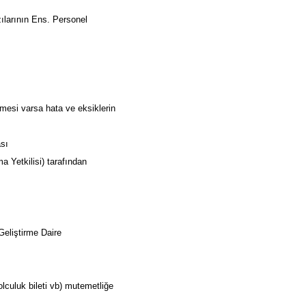
zılarının Ens. Personel
nmesi varsa hata ve eksiklerin
ası
 Yetkilisi) tarafından
Geliştirme Daire
olculuk bileti vb) mutemetliğe