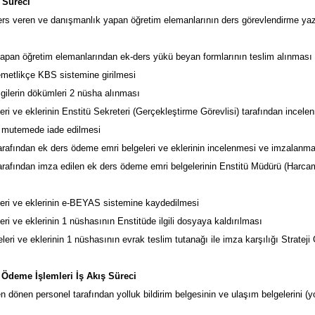
ş Süreci
l ders veren ve danışmanlık yapan öğretim elemanlarının ders görevlendirme ya
apan öğretim elemanlarından ek-ders yükü beyan formlarının teslim alınması
metlikçe KBS sistemine girilmesi
lgilerin dökümleri 2 nüsha alınması
ri ve eklerinin Enstitü Sekreteri (Gerçekleştirme Görevlisi) tarafından incele
n mutemede iade edilmesi
tarafından ek ders ödeme emri belgeleri ve eklerinin incelenmesi ve imzalanm
arafından imza edilen ek ders ödeme emri belgelerinin Enstitü Müdürü (Harcama
eri ve eklerinin e-BEYAS sistemine kaydedilmesi
ri ve eklerinin 1 nüshasının Enstitüde ilgili dosyaya kaldırılması
eri ve eklerinin 1 nüshasının evrak teslim tutanağı ile imza karşılığı Strateji 
i
uk Ödeme İşlemleri İş Akış Süreci
en dönen personel tarafından yolluk bildirim belgesinin ve ulaşım belgelerini (y