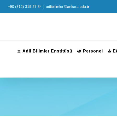
Skip
+90 (312) 319 27 34
|
adlibilimler@ankara.edu.tr
to
content
Adli Bilimler Enstitüsü
Personel
E