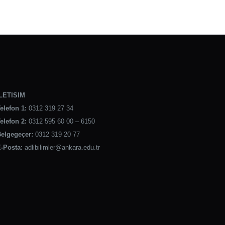
LETISIM
elefon 1:
0312 319 27 34
elefon 2:
0312 595 60 00 – 6150
elgegeçer:
0312 319 20 77
-Posta:
adlibilimler@ankara.edu.tr