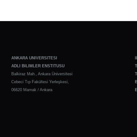
ANKARA UNIVERSITESI
I
ADLI BILIMLER ENSTITUSU
T
Balkiraz Mah., Ankara Üniversitesi
T
Cebeci Tıp Fakültesi Yerleşkesi,
B
06620 Mamak / Ankara
E