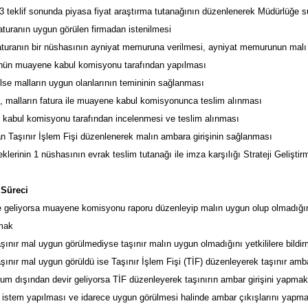
3 teklif sonunda piyasa fiyat araştırma tutanağının düzenlenerek Müdürlüğe 
aturanın uygun görülen firmadan istenilmesi
faturanın bir nüshasının ayniyat memuruna verilmesi, ayniyat memurunun malı
lünün muayene kabul komisyonu tarafından yapılması
ilse malların uygun olanlarının temininin sağlanması
se, malların fatura ile muayene kabul komisyonunca teslim alınması
 kabul komisyonu tarafından incelenmesi ve teslim alınması
n Taşınır İşlem Fişi düzenlenerek malın ambara girişinin sağlanması
klerinin 1 nüshasının evrak teslim tutanağı ile imza karşılığı Strateji Gelişti
 Süreci
le geliyorsa muayene komisyonu raporu düzenleyip malın uygun olup olmadığ
mak
nır mal uygun görülmediyse taşınır malın uygun olmadığını yetkililere bildi
nır mal uygun görüldü ise Taşınır İşlem Fişi (TİF) düzenleyerek taşınır amb
rum dışından devir geliyorsa TİF düzenleyerek taşınırın ambar girişini yapma
ın istem yapılması ve idarece uygun görülmesi halinde ambar çıkışlarını yapm