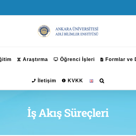
ğitim
Araştırma
Öğrenci İşleri
Formlar ve
İletişim
KVKK
İş Akış Süreçleri