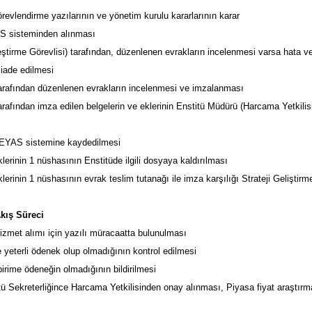
görevlendirme yazılarının ve yönetim kurulu kararlarının karar
S sisteminden alınması
eştirme Görevlisi) tarafından, düzenlenen evrakların incelenmesi varsa hata ve
iade edilmesi
tarafından düzenlenen evrakların incelenmesi ve imzalanması
arafından imza edilen belgelerin ve eklerinin Enstitü Müdürü (Harcama Yetkilis
-BEYAS sistemine kaydedilmesi
lerinin 1 nüshasının Enstitüde ilgili dosyaya kaldırılması
lerinin 1 nüshasının evrak teslim tutanağı ile imza karşılığı Strateji Geliştir
Akış Süreci
 hizmet alımı için yazılı müracaatta bulunulması
de yeterli ödenek olup olmadığının kontrol edilmesi
 birime ödeneğin olmadığının bildirilmesi
tü Sekreterliğince Harcama Yetkilisinden onay alınması, Piyasa fiyat araştır