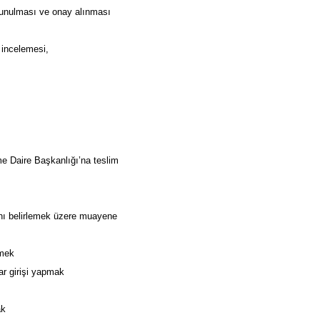
sunulması ve onay alınması
 incelemesi,
rme Daire Başkanlığı’na teslim
ını belirlemek üzere muayene
rmek
ar girişi yapmak
k
ak