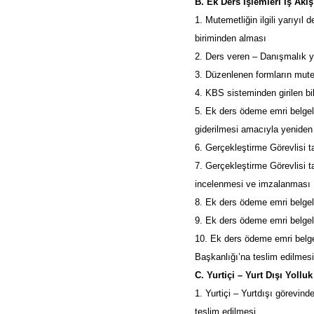
B. Ek Ders İşlemleri İş Akı
1. Mutemetliğin ilgili yarıyı
biriminden alması
2. Ders veren – Danışmalık y
3. Düzenlenen formların mute
4. KBS sisteminden girilen bi
5. Ek ders ödeme emri belgele
giderilmesi amacıyla yenide
6. Gerçekleştirme Görevlisi 
7. Gerçekleştirme Görevlisi t
incelenmesi ve imzalanması
8. Ek ders ödeme emri belgel
9. Ek ders ödeme emri belgele
10. Ek ders ödeme emri belgel
Başkanlığı’na teslim edilmes
C. Yurtiçi – Yurt Dışı Yoll
1. Yurtiçi – Yurtdışı görevind
teslim edilmesi.