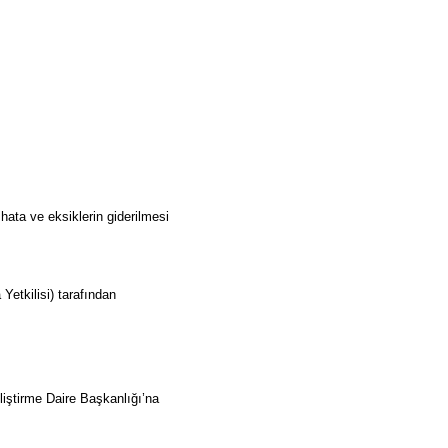
hata ve eksiklerin giderilmesi
ı
etkilisi) tarafından
liştirme Daire Başkanlığı’na