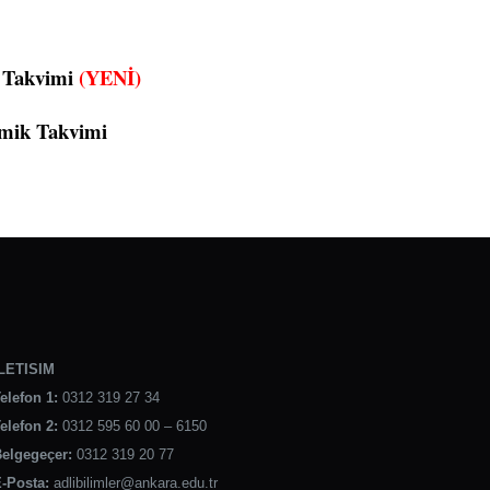
k Takvimi
(YENİ)
emik Takvimi
LETISIM
elefon 1:
0312 319 27 34
elefon 2:
0312 595 60 00 – 6150
elgegeçer:
0312 319 20 77
-Posta:
adlibilimler@ankara.edu.tr