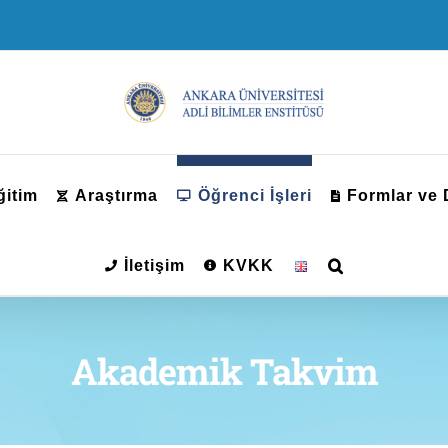
ğitim
Araştırma
Öğrenci İşleri
Formlar ve
İletişim
KVKK
Akademik Takvim