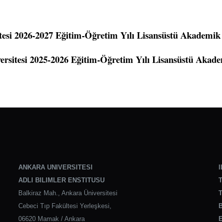
tesi 2026-2027 Eğitim-Öğretim Yılı Lisansüstü Akademi
ersitesi 2025-2026 Eğitim-Öğretim Yılı Lisansüstü Akad
ANKARA UNIVERSITESI
I
ADLI BILIMLER ENSTITUSU
T
Balkiraz Mah., Ankara Üniversitesi
T
Cebeci Tıp Fakültesi Yerleşkesi,
B
06620 Mamak / Ankara
E