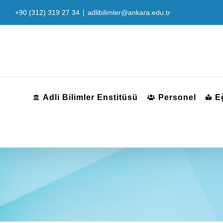
Skip
+90 (312) 319 27 34
|
adlibilimler@ankara.edu.tr
to
content
Adli Bilimler Enstitüsü
Personel
E