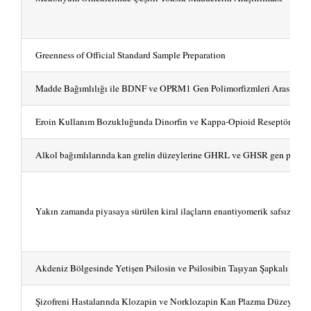
Greenness of Official Standard Sample Preparation
Madde Bağımlılığı ile BDNF ve OPRM1 Gen Polimorfizmleri Arasındaki İ
Eroin Kullanım Bozukluğunda Dinorfin ve Kappa-Opioid Reseptörünün Aşe
Alkol bağımlılarında kan grelin düzeylerine GHRL ve GHSR gen polimorf
Yakın zamanda piyasaya sürülen kiral ilaçların enantiyomerik safsızlıklar
Akdeniz Bölgesinde Yetişen Psilosin ve Psilosibin Taşıyan Şapkalı Manta
Şizofreni Hastalarında Klozapin ve Norklozapin Kan Plazma Düzeyle