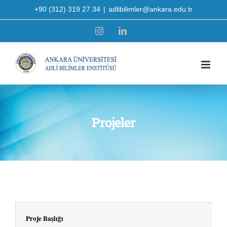
Skip
+90 (312) 319 27 34
|
adlibilimler@ankara.edu.tr
to
Instagram
LinkedIn
content
Projeler
Proje Başlığı