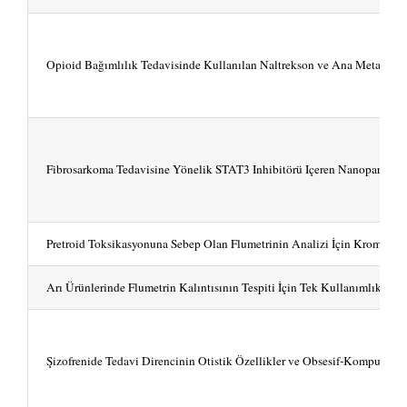
Opioid Bağımlılık Tedavisinde Kullanılan Naltrekson ve Ana Metabolitin
Fibrosarkoma Tedavisine Yönelik STAT3 Inhibitörü Içeren Nanopartiküler 
Pretroid Toksikasyonuna Sebep Olan Flumetrinin Analizi İçin Kromatogr
Arı Ürünlerinde Flumetrin Kalıntısının Tespiti İçin Tek Kullanımlık Sensö
Şizofrenide Tedavi Direncinin Otistik Özellikler ve Obsesif-Kompulsif Beli