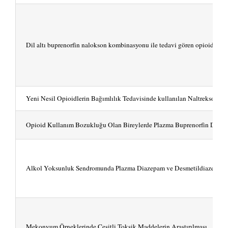
Dil altı buprenorfin nalokson kombinasyonu ile tedavi gören opioid kull
Yeni Nesil Opioidlerin Bağımlılık Tedavisinde kullanılan Naltrekson ve M
Opioid Kullanım Bozukluğu Olan Bireylerde Plazma Buprenorfin Düze
Alkol Yoksunluk Sendromunda Plazma Diazepam ve Desmetildiazepam D
Mekonyum Örneklerinde Çeşitli Toksik Maddelerin Araştırılması