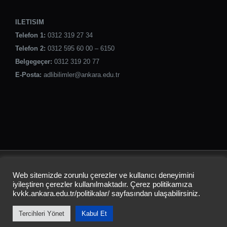
ILETISIM
Telefon 1:
0312 319 27 34
Telefon 2:
0312 595 60 00 – 6150
Belgegeçer:
0312 319 20 77
E-Posta:
adlibilimler@ankara.edu.tr
ANKARA ÜNİVERSİTESİ
Web sitemizde zorunlu çerezler ve kullanıcı deneyimini
ADLİ BİLİMLER ENSTİTÜSÜ
iyileştiren çerezler kullanılmaktadır. Çerez politikamıza
kvkk.ankara.edu.tr/politikalar/
sayfasından ulaşabilirsiniz.
Tercihleri Yönet
Kabul Et
Instagram
LinkedIn