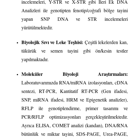
incelemeleri, Y-STR ve X-STR gibi İleri Ek DNA
Analizleri ile genotipten fenotip/coğrafi bölge tayini
yapan SNP DNA ve STR incelemeleri
yürütülmektedir.
Biyolojik Sıvı ve Leke Teşhisi:
Çeşitli lekelerden kan,
tükürük ve semen tayini gibi ön/kesin testler
yapılmaktadır.
Moleküler Biyoloji Araştırmaları:
Laboratuvarımızda RNA/miRNA izolasyonları, cDNA
sentezi, RT-PCR, Kantitatif RT-PCR (Gen ifadesi,
SNP, miRNA ifadesi, HRM ve Epigenetik analizler),
RFLP ile genotiplendirme, primer tasarımı ve
PCR/RFLP optimizasyonları gerçekleştirilmektedir.
Ayrıca ELISA, COMET analizi (kandan), DNA/RNA
bütünlük ve miktar tayini, SDS-PAGE, Urea-PAGE,