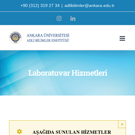
Skip
+90 (312) 319 27 34
|
adlibilimler@ankara.edu.tr
to
Instagram
LinkedIn
content
Laboratuvar Hizmetleri
×
AŞAĞIDA SUNULAN HIZMETLER