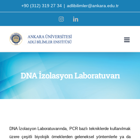
Skip
+90 (312) 319 27 34
|
adlibilimler@ankara.edu.tr
to
Instagram
LinkedIn
content
DNA İzolasyon Laboratuvarı
DNA İzolasyon Laboratuvarında, PCR bazlı tekniklerde kullanılmak
üzere çeşitli biyolojik örneklerden geleneksel yöntemlerle ya da