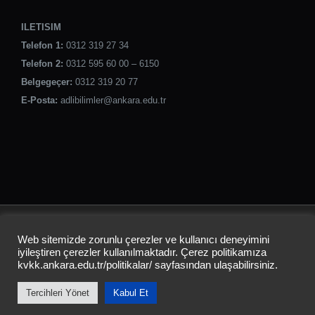
ILETISIM
Telefon 1:
0312 319 27 34
Telefon 2:
0312 595 60 00 – 6150
Belgegeçer:
0312 319 20 77
E-Posta:
adlibilimler@ankara.edu.tr
ANKARA ÜNİVERSİTESİ
Web sitemizde zorunlu çerezler ve kullanıcı deneyimini
ADLİ BİLİMLER ENSTİTÜSÜ
iyileştiren çerezler kullanılmaktadır. Çerez politikamıza
kvkk.ankara.edu.tr/politikalar/
sayfasından ulaşabilirsiniz.
Tercihleri Yönet
Kabul Et
Instagram
LinkedIn