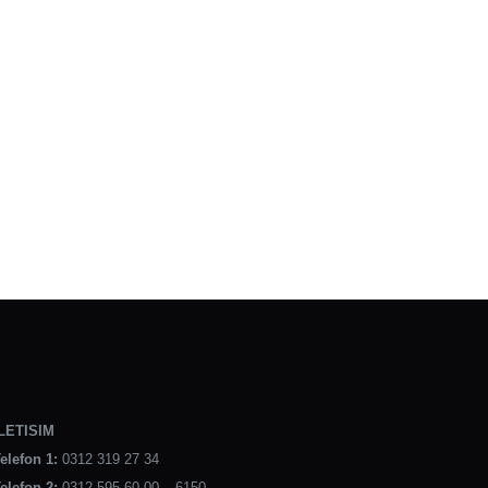
LETISIM
elefon 1:
0312 319 27 34
elefon 2:
0312 595 60 00 – 6150