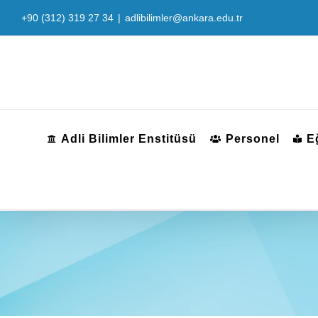
Skip
+90 (312) 319 27 34
|
adlibilimler@ankara.edu.tr
to
content
Adli Bilimler Enstitüsü
Personel
E