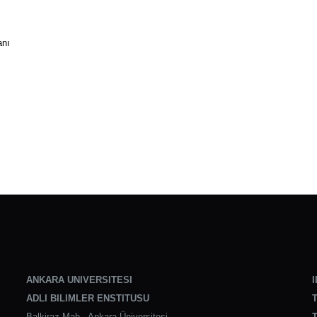
anı
ANKARA UNIVERSITESI
I
ADLI BILIMLER ENSTITUSU
T
Balkiraz Mah., Ankara Üniversitesi
T