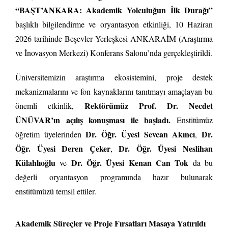
“BAŞT’ANKARA: Akademik Yolculuğun İlk Durağı”
başlıklı bilgilendirme ve oryantasyon etkinliği, 10 Haziran
2026 tarihinde Beşevler Yerleşkesi ANKARAİM (Araştırma
ve İnovasyon Merkezi) Konferans Salonu’nda gerçekleştirildi.
Üniversitemizin araştırma ekosistemini, proje destek
mekanizmalarını ve fon kaynaklarını tanıtmayı amaçlayan bu
Rektörümüz Prof. Dr. Necdet
önemli etkinlik,
ÜNÜVAR’ın açılış konuşması ile başladı.
Enstitümüz
Dr. Öğr. Üyesi Sevcan Akıncı
Dr.
öğretim üyelerinden
,
Öğr. Üyesi Deren Çeker
Dr. Öğr. Üyesi Neslihan
,
Külahlıoğlu
Dr. Öğr. Üyesi Kenan Can Tok
ve
da bu
değerli oryantasyon programında hazır bulunarak
enstitümüzü temsil ettiler.
Akademik Süreçler ve Proje Fırsatları Masaya Yatırıldı