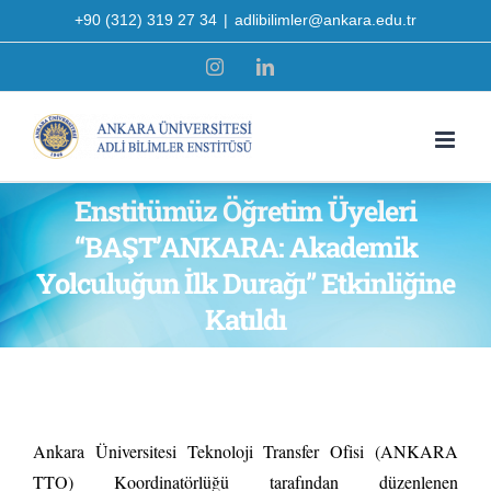
Skip
+90 (312) 319 27 34
|
adlibilimler@ankara.edu.tr
to
Instagram
LinkedIn
content
Enstitümüz Öğretim Üyeleri
“BAŞT’ANKARA: Akademik
Yolculuğun İlk Durağı” Etkinliğine
Katıldı
Ankara Üniversitesi Teknoloji Transfer Ofisi (ANKARA
TTO) Koordinatörlüğü tarafından düzenlenen