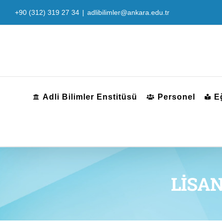
Skip
+90 (312) 319 27 34
|
adlibilimler@ankara.edu.tr
to
content
Adli Bilimler Enstitüsü
Personel
E
LİSA