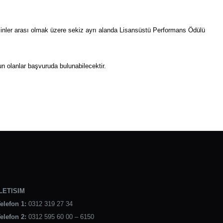
siplinler arası olmak üzere sekiz ayrı alanda Lisansüstü Performans Ödülü
n olanlar başvuruda bulunabilecektir.
LETISIM
elefon 1:
0312 319 27 34
elefon 2:
0312 595 60 00 – 6150