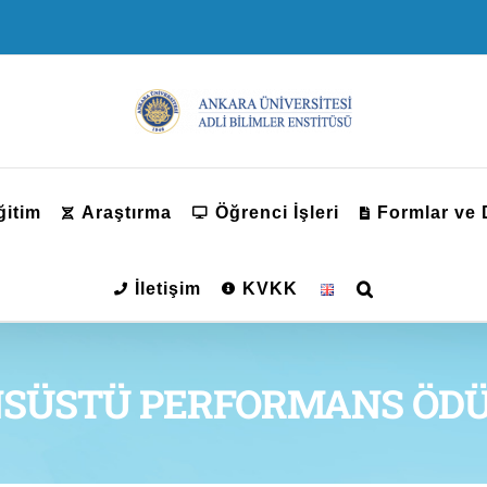
ğitim
Araştırma
Öğrenci İşleri
Formlar ve
İletişim
KVKK
NSÜSTÜ PERFORMANS ÖDÜ