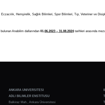
, Eczacılık, Hemşirelik, Sağlık Bilimleri, Spor Bilimleri, Tıp, Veteriner ve Di
 bulunan Anabilim dallarından
01.
06.2023 – 31.08.2024
tarihleri arasında mezu
ANKARA UNIVERSITESI
I
ADLI BILIMLER ENSTITUSU
T
Balkiraz Mah., Ankara Üniversitesi
T