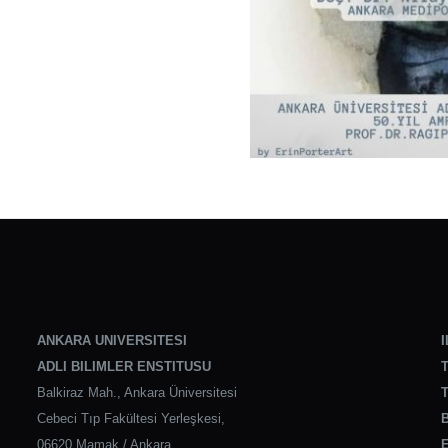
ANKARA UNIVERSITESI
I
ADLI BILIMLER ENSTITUSU
T
Balkiraz Mah., Ankara Üniversitesi
T
Cebeci Tıp Fakültesi Yerleşkesi,
B
06620 Mamak / Ankara
E