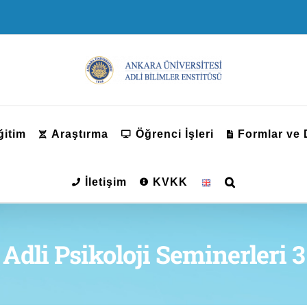
ğitim
Araştırma
Öğrenci İşleri
Formlar ve
İletişim
KVKK
Adli Psikoloji Seminerleri 3