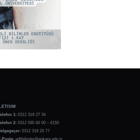
LETISIM
elefon 1:
0312 319 27 34
elefon 2:
0312 595 60 00 – 6150
elgegeçer:
0312 319 20 77
-Posta:
adlibilimler@ankara.edu.tr