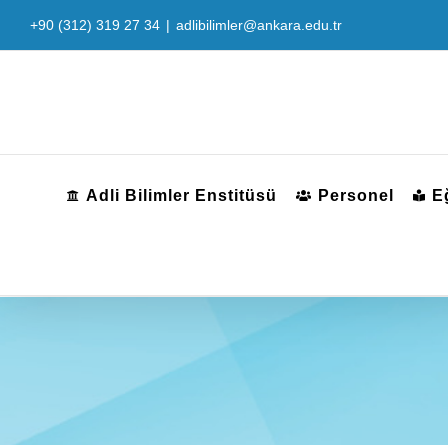
Skip
+90 (312) 319 27 34
|
adlibilimler@ankara.edu.tr
to
content
Adli Bilimler Enstitüsü
Personel
E