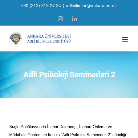
Skip
+90 (312) 319 27 34
|
adlibilimler@ankara.edu.tr
to
Instagram
LinkedIn
content
Adli Psikoloji Seminerleri 2
Suçlu Popülasyonda İntihar Davranışı, İntiharı Önleme ve
Müdahale Yöntemleri konulu “Adli Psikoloji Seminerleri 2” etkinliği