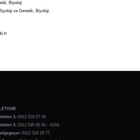
tik, Biyoloji
iyoloji ve Genetik, Biyoloji,
u.tr
LETISIM
elefon 1:
0312 319 27 34
elefon 2:
0312 595 60 00 – 6150
elgegeçer:
0312 319 20 77