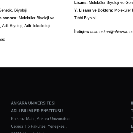
Lisans:
Moleküler Biyoloji ve Gene
enetik, Biyoloji
Y. Lisans ve Doktora:
Moleküler B
a sonrası:
Moleküler Biyoloji ve
Tıbbi Biyoloji
, Adli Biyoloji, Adli Toksikoloji
İletişim:
selin.ozkan@ahievran.ed
com
ANKARA UNIVERSITESI
I
ADLI BILIMLER ENSTITUSU
T
Balkiraz Mah., Ankara Üniversitesi
T
Cebeci Tıp Fakültesi Yerleşkesi,
B