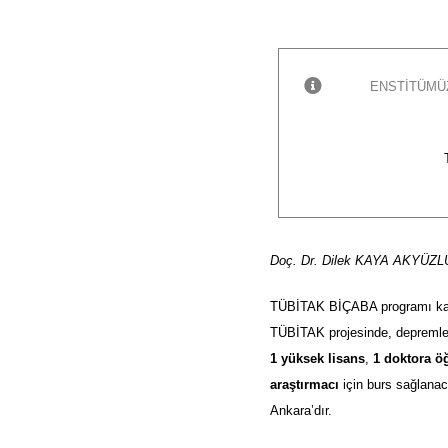
ENSTITÜMÜ
Doç. Dr. Dilek KAYA AKYÜZL
TÜBİTAK BİÇABA programı ka
TÜBİTAK projesinde, depremle
1 yüksek lisans
,
1 doktora ö
araştırmacı
için burs sağlanaca
Ankara’dır.