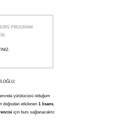
 BURS PROGRAMI
IR.
INIZ.
TİLOĞLU;
mında yürütücüsü olduğum
n doğrudan etkilenen
1 lisans
,
rencisi
için burs sağlanacaktır.