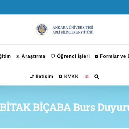
ğitim
Araştırma
Öğrenci İşleri
Formlar ve
İletişim
KVKK
BİTAK BİÇABA Burs Duyur