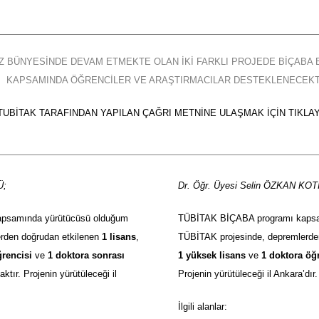
Z BÜNYESINDE DEVAM ETMEKTE OLAN IKI FARKLI PROJEDE BİÇABA
KAPSAMINDA ÖĞRENCILER VE ARAŞTIRMACILAR DESTEKLENECEKT
TUBİTAK TARAFINDAN YAPILAN ÇAĞRI METNINE ULAŞMAK IÇIN TIKLAY
Ü;
Dr. Öğr. Üyesi Selin ÖZKAN KO
psamında yürütücüsü olduğum
TÜBİTAK BİÇABA programı kapsa
rden doğrudan etkilenen
1 lisans
,
TÜBİTAK projesinde, depremlerde
ğrencisi
ve
1 doktora sonrası
1 yüksek lisans
ve
1 doktora öğ
ktır. Projenin yürütüleceği il
Projenin yürütüleceği il Ankara’dır.
İlgili alanlar: