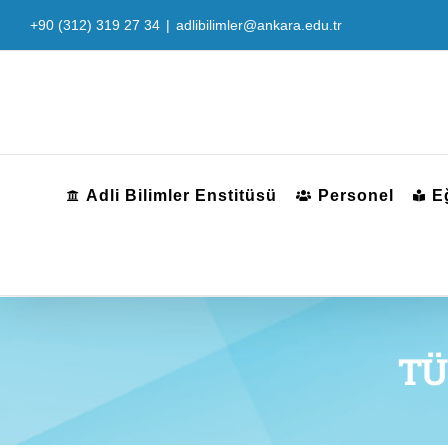
Skip
+90 (312) 319 27 34
|
adlibilimler@ankara.edu.tr
to
content
Adli Bilimler Enstitüsü
Personel
E
TÜ