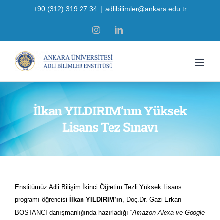
Skip
+90 (312) 319 27 34
|
adlibilimler@ankara.edu.tr
to
Instagram
LinkedIn
content
İlkan YILDIRIM’nın Yüksek
Lisans Tez Sınavı
Enstitümüz Adli Bilişim İkinci Öğretim Tezli Yüksek Lisans
programı öğrencisi
İlkan YILDIRIM’ın
, Doç.Dr. Gazi Erkan
BOSTANCI danışmanlığında hazırladığı “
Amazon Alexa ve Google