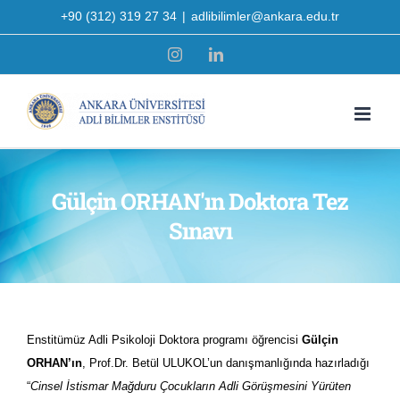
Skip
+90 (312) 319 27 34
|
adlibilimler@ankara.edu.tr
to
Instagram
LinkedIn
content
Gülçin ORHAN'ın Doktora Tez
Sınavı
Enstitümüz Adli Psikoloji Doktora programı öğrencisi
Gülçin
ORHAN
’ın
, Prof.Dr. Betül ULUKOL’un danışmanlığında hazırladığı
“
Cinsel İstismar Mağduru Çocukların Adli Görüşmesini Yürüten