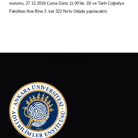
sunumu, 27.12.2019 Cuma Günü 11:00’da Dil ve Tarih Coğrafya
Fakültesi Ana Bina 3. kat 322 No’lu Odada yapılacaktır.