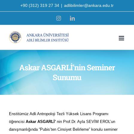
Skip
+90 (312) 319 27 34
|
adlibilimler@ankara.edu.tr
to
Instagram
LinkedIn
content
Askar ASGARLİ’nin Seminer
Sunumu
Enstitümüz Adli Antropoloji Tezli Yüksek Lisans Programı
öğrencisi
Askar ASGARLİ’
nin Prof.Dr. Ayla SEVİM EROL’un
danışmanlığında “Pubis’ten Cinsiyet Belirleme” konulu seminer