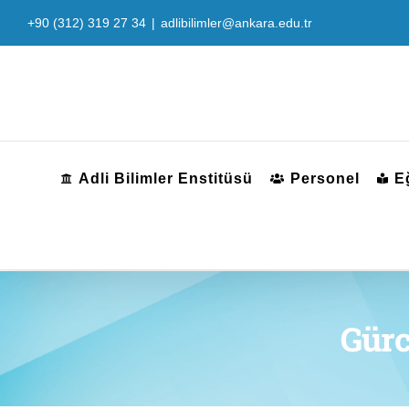
Skip
+90 (312) 319 27 34
|
adlibilimler@ankara.edu.tr
to
content
Adli Bilimler Enstitüsü
Personel
E
Gür