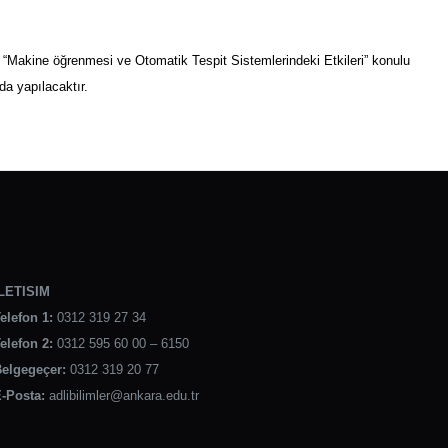
Makine öğrenmesi ve Otomatik Tespit Sistemlerindeki Etkileri” konulu
a yapılacaktır.
LETISIM
elefon 1:
0312 319 27 34
elefon 2:
0312 595 60 00 – 6150
elgegeçer:
0312 319 20 77
-Posta:
adlibilimler@ankara.edu.tr