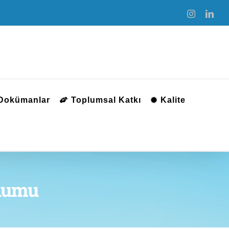
Instagram
Link
 Dokümanlar
Toplumsal Katkı
Kalite
numu