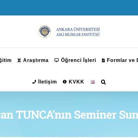
ğitim
Araştırma
Öğrenci İşleri
Formlar ve
İletişim
KVKK
can TUNCA’nın Seminer Su