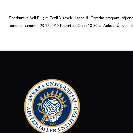
Enstitümüz Adli Bilişim Tezli Yüksek Lisans II. Öğretim programı öğren
seminer sunumu, 23.12.2019 Pazartesi Günü 13:30’da Ankara Üniversite