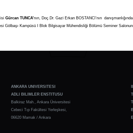
cisi
Gürcan TUNCA’
nın, Doç.Dr. Gazi Erkan BOSTANCI’nın danışmanlığında “
si Gölbaşı Kampüsü I Blok Bilgisayar Mühendisliği Bölümü Seminer Salonund
ANKARA UNIVERSITESI
I
ADLI BILIMLER ENSTITUSU
T
Balkiraz Mah., Ankara Üniversitesi
T
Cebeci Tıp Fakültesi Yerleşkesi,
B
06620 Mamak / Ankara
E