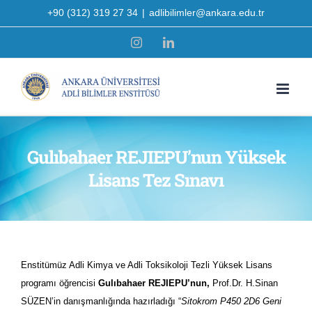
Skip
+90 (312) 319 27 34
|
adlibilimler@ankara.edu.tr
to
Instagram
LinkedIn
content
Gulıbahaer REJIEPU’nun Yüksek
Lisans Tez Sınavı
Enstitümüz Adli Kimya ve Adli Toksikoloji Tezli Yüksek Lisans
programı öğrencisi
Gulıbahaer REJIEPU’nun
,
Prof.Dr. H.Sinan
SÜZEN’in danışmanlığında hazırladığı “
Sitokrom P450 2D6 Geni