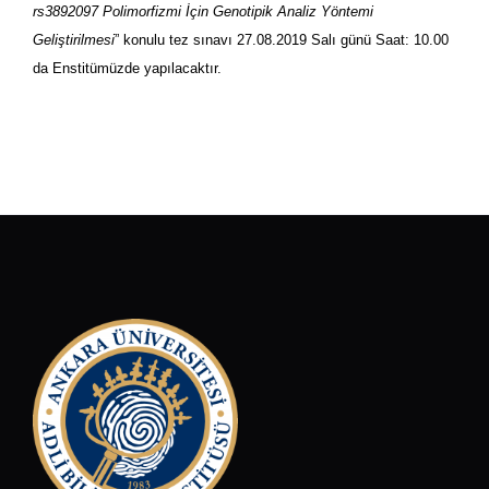
rs3892097 Polimorfizmi İçin Genotipik Analiz Yöntemi
Geliştirilmesi
” konulu tez sınavı 27.08.2019 Salı günü Saat: 10.00
da Enstitümüzde yapılacaktır.