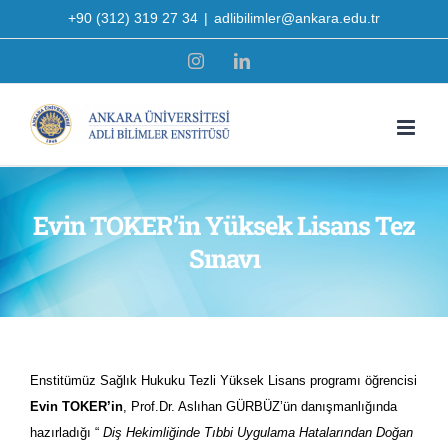
Skip
+90 (312) 319 27 34
|
adlibilimler@ankara.edu.tr
to
Instagram
LinkedIn
content
Evin TOKER’in Yüksek Lisans Tez
Sınavı
Enstitümüz Sağlık Hukuku Tezli Yüksek Lisans programı öğrencisi
Evin TOKER’in
, Prof.Dr. Aslıhan GÜRBÜZ’ün danışmanlığında
hazırladığı “
Diş Hekimliğinde Tıbbi Uygulama Hatalarından Doğan