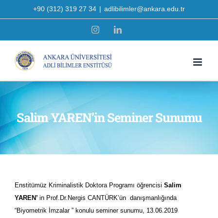
Skip
+90 (312) 319 27 34
|
adlibilimler@ankara.edu.tr
to
Instagram
LinkedIn
content
Salim YAREN’in Seminer Sunumu
Enstitümüz Kriminalistik Doktora Programı öğrencisi
Salim
YAREN’
in Prof.Dr.Nergis CANTÜRK’ün danışmanlığında
“Biyometrik İmzalar ” konulu seminer sunumu, 13.06.2019