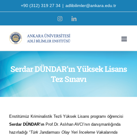
Skip
+90 (312) 319 27 34
|
adlibilimler@ankara.edu.tr
to
Instagram
LinkedIn
content
Serdar DÜNDAR’ın Yüksek Lisans
Tez Sınavı
Enstitümüz Kriminalistik Tezli Yüksek Lisans programı öğrencisi
Serdar DÜNDAR’ın
Prof.Dr. Aslıhan AVCI’nın danışmanlığında
hazırladığı “
Türk Jandarması Olay Yeri İnceleme Vakalarında