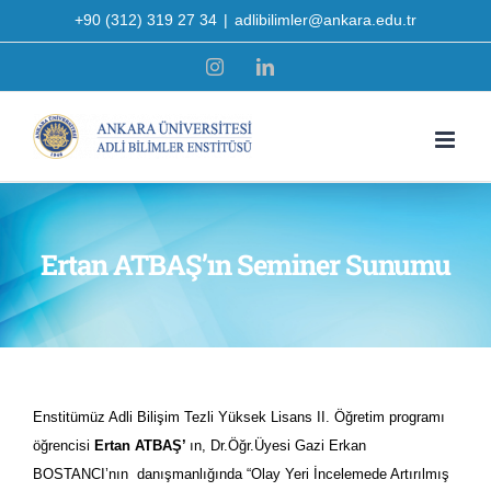
Skip
+90 (312) 319 27 34
|
adlibilimler@ankara.edu.tr
to
Instagram
LinkedIn
content
Ertan ATBAŞ’ın Seminer Sunumu
Enstitümüz Adli Bilişim Tezli Yüksek Lisans II. Öğretim programı
öğrencisi
Ertan ATBAŞ’
ın, Dr.Öğr.Üyesi Gazi Erkan
BOSTANCI’nın danışmanlığında “Olay Yeri İncelemede Artırılmış