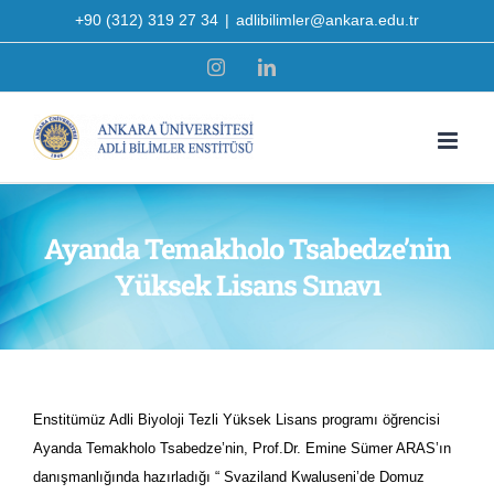
Skip
+90 (312) 319 27 34
|
adlibilimler@ankara.edu.tr
to
Instagram
LinkedIn
content
Ayanda Temakholo Tsabedze’nin
Yüksek Lisans Sınavı
Enstitümüz Adli Biyoloji Tezli Yüksek Lisans programı öğrencisi
Ayanda Temakholo Tsabedze’nin, Prof.Dr. Emine Sümer ARAS’ın
danışmanlığında hazırladığı “ Svaziland Kwaluseni’de Domuz