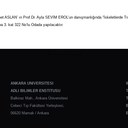
met ASLAN’ ın Prof.Dr. Ayla SEVİM EROL’un danışmanlığında “İskeletlerde Tr
a 3. kat 322 No’lu Odada yapılacaktır.
ANKARA UNIVERSITESI
I
ADLI BILIMLER ENSTITUSU
T
Balkiraz Mah., Ankara Üniversitesi
T
Cebeci Tıp Fakültesi Yerleşkesi,
B
06620 Mamak / Ankara
E