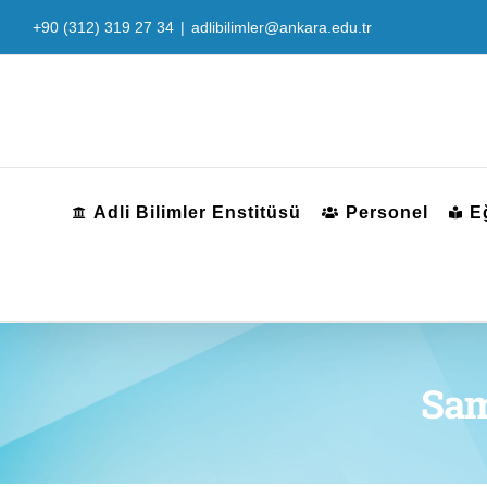
Skip
+90 (312) 319 27 34
|
adlibilimler@ankara.edu.tr
to
content
Adli Bilimler Enstitüsü
Personel
E
Sam