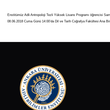
Enstitümüz Adli Antropoloji Tezli Yüksek Lisans Programı öğrencisi Sa
08.06.2018 Cuma Günü 14:00’da Dil ve Tarih Coğrafya Fakültesi Ana Bin