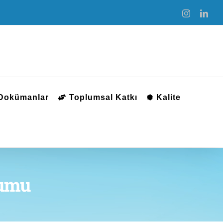
Instagram
Link
 Dokümanlar
Toplumsal Katkı
Kalite
numu