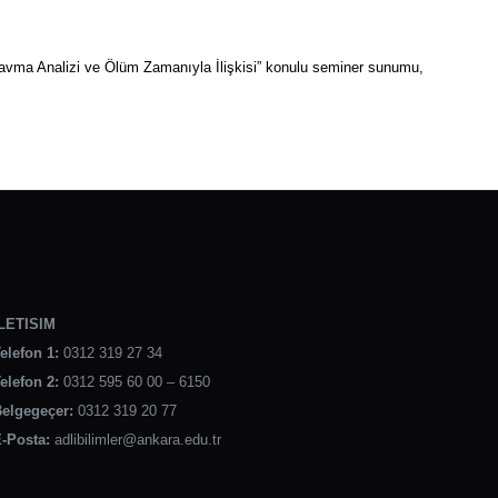
avma Analizi ve Ölüm Zamanıyla İlişkisi” konulu seminer sunumu,
LETISIM
elefon 1:
0312 319 27 34
elefon 2:
0312 595 60 00 – 6150
elgegeçer:
0312 319 20 77
-Posta:
adlibilimler@ankara.edu.tr