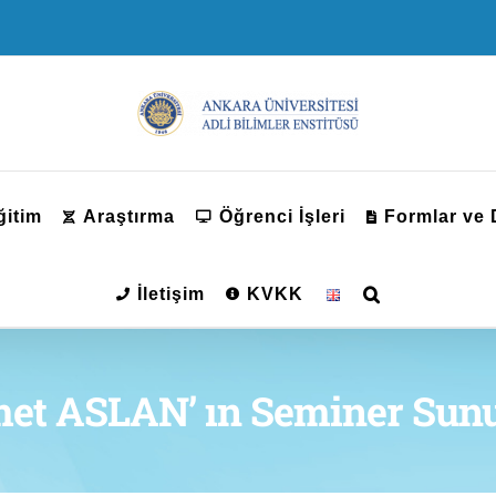
ğitim
Araştırma
Öğrenci İşleri
Formlar ve
İletişim
KVKK
et ASLAN’ ın Seminer Su