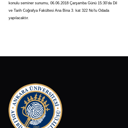
konulu seminer sunumu, 06.06.2018 Çarşamba Günü 15:30’da Dil
ve Tarih Coğrafya Fakültesi Ana Bina 3. kat 322 No’lu Odada
yapılacaktır.