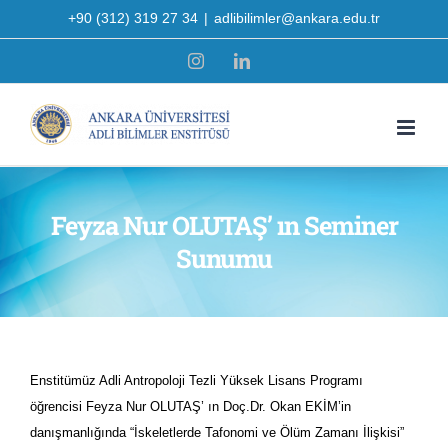
Skip
+90 (312) 319 27 34
|
adlibilimler@ankara.edu.tr
to
Instagram
LinkedIn
content
Feyza Nur OLUTAŞ’ ın Seminer
Sunumu
Enstitümüz Adli Antropoloji Tezli Yüksek Lisans Programı
öğrencisi Feyza Nur OLUTAŞ’ ın Doç.Dr. Okan EKİM’in
danışmanlığında “İskeletlerde Tafonomi ve Ölüm Zamanı İlişkisi”