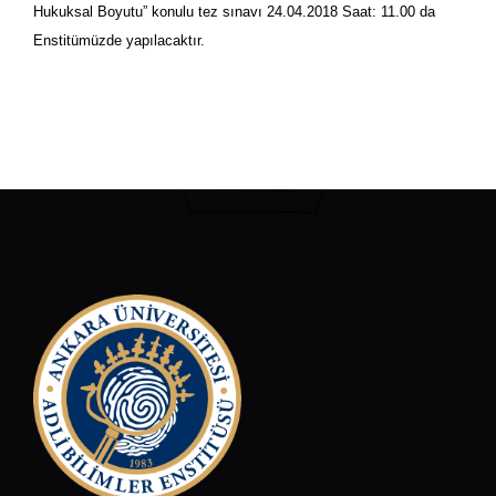
Hukuksal Boyutu” konulu tez sınavı 24.04.2018 Saat: 11.00 da
Enstitümüzde yapılacaktır.