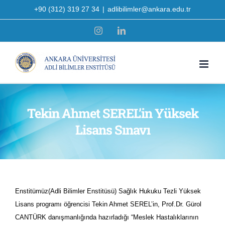
Skip
+90 (312) 319 27 34
|
adlibilimler@ankara.edu.tr
to
Instagram
LinkedIn
content
Tekin Ahmet SEREL’in Yüksek
Lisans Sınavı
Enstitümüz(Adli Bilimler Enstitüsü) Sağlık Hukuku Tezli Yüksek
Lisans programı öğrencisi Tekin Ahmet SEREL’in, Prof.Dr. Gürol
CANTÜRK danışmanlığında hazırladığı “Meslek Hastalıklarının