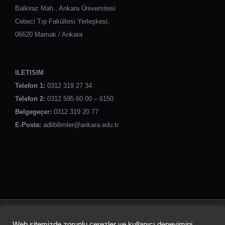
Balkiraz Mah., Ankara Üniversitesi
Cebeci Tıp Fakültesi Yerleşkesi,
06620 Mamak / Ankara
ILETISIM
Telefon 1:
0312 319 27 34
Telefon 2:
0312 595 60 00 – 6150
Belgegeçer:
0312 319 20 77
E-Posta:
adlibilimler@ankara.edu.tr
ANKARA ÜNİVERSİTESİ
Web sitemizde zorunlu çerezler ve kullanıcı deneyimini