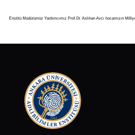
Enstitü Müdürümüz Yardımcımız Prof.Dr. Aslıhan Avcı hocamızın Milliyet