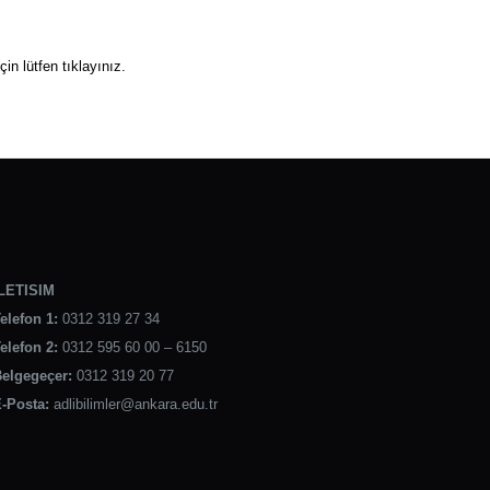
çin lütfen
tıklayınız
.
LETISIM
elefon 1:
0312 319 27 34
elefon 2:
0312 595 60 00 – 6150
elgegeçer:
0312 319 20 77
-Posta:
adlibilimler@ankara.edu.tr