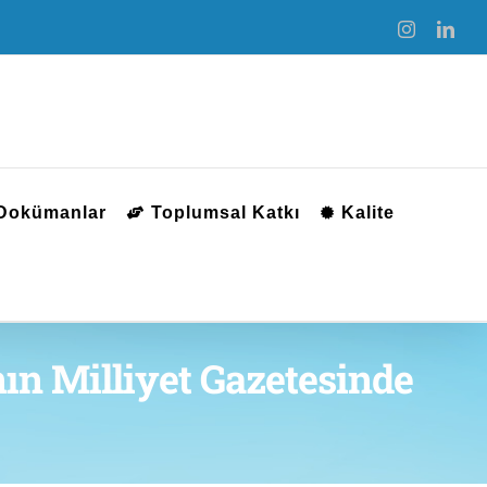
Instagram
Link
 Dokümanlar
Toplumsal Katkı
Kalite
ın Milliyet Gazetesinde