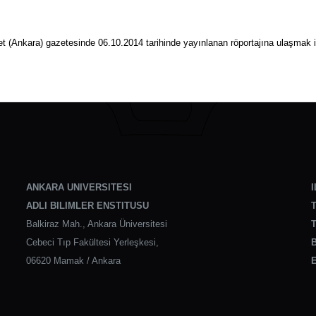
 (Ankara) gazetesinde 06.10.2014 tarihinde yayınlanan röportajına ulaşmak i
ANKARA UNIVERSITESI
I
ADLI BILIMLER ENSTITUSU
T
Balkiraz Mah., Ankara Üniversitesi
T
Cebeci Tıp Fakültesi Yerleşkesi,
B
06620 Mamak / Ankara
E