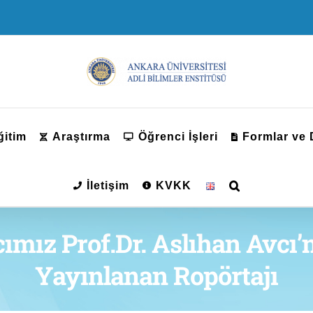
ğitim
Araştırma
Öğrenci İşleri
Formlar ve
İletişim
KVKK
mız Prof.Dr. Aslıhan Avcı’n
Yayınlanan Ropörtajı