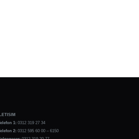
LETISIM
elefon 1:
0312 319 27 34
elefon 2:
0312 595 60 00 – 6150
elgegeçer:
0312 319 20 77