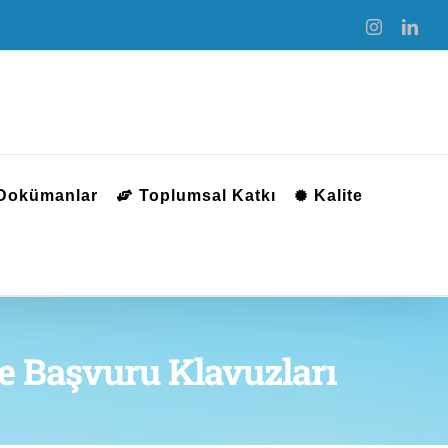
Instagram
Link
 Dokümanlar
Toplumsal Katkı
Kalite
ne Başvuru Klavuzları