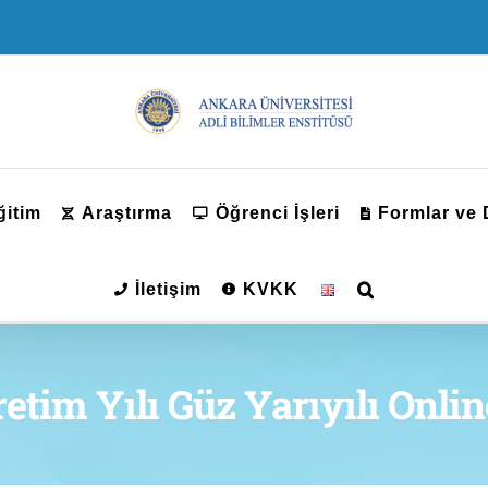
ğitim
Araştırma
Öğrenci İşleri
Formlar ve
İletişim
KVKK
etim Yılı Güz Yarıyılı Onli