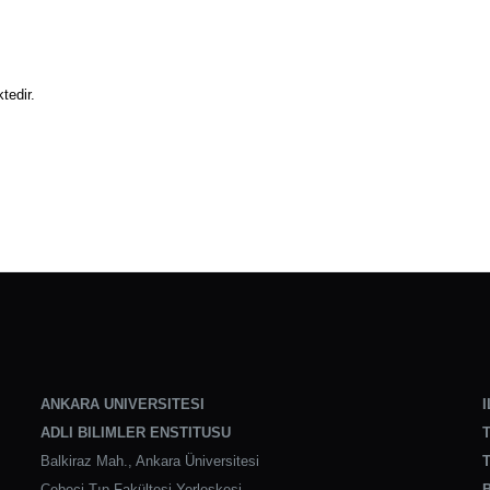
tedir.
ANKARA UNIVERSITESI
I
ADLI BILIMLER ENSTITUSU
T
Balkiraz Mah., Ankara Üniversitesi
T
Cebeci Tıp Fakültesi Yerleşkesi,
B