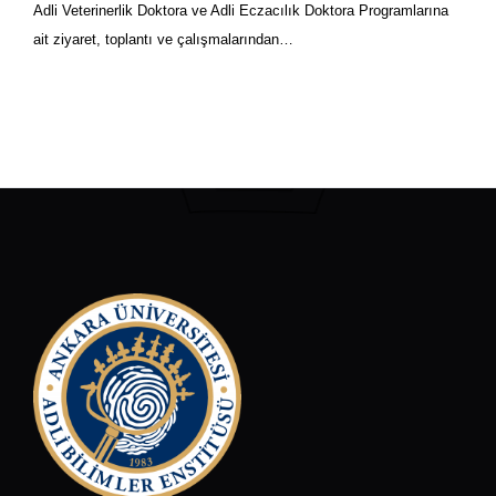
Adli Veterinerlik Doktora ve Adli Eczacılık Doktora Programlarına
ait ziyaret, toplantı ve çalışmalarından…