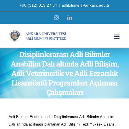
Skip
+90 (312) 319 27 34
|
adlibilimler@ankara.edu.tr
to
Instagram
LinkedIn
content
Disiplinlerarası Adli Bilimler
Anabilim Dalı altında Adli Bilişim,
Adli Veterinerlik ve Adli Eczacılık
Lisansüstü Programları Açılması
Çalışmaları
Adli Bilimler Enstitüsünde, Disiplinlerarası Adli Bilimler Anabilim
Dalı altında açılması planlanan Adli Bilişim Tezli Yüksek Lisans,