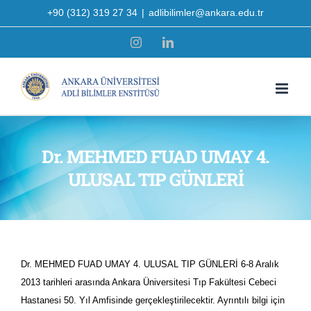
Skip
+90 (312) 319 27 34
|
adlibilimler@ankara.edu.tr
to
Instagram
LinkedIn
content
Dr. MEHMED FUAD UMAY 4.
ULUSAL TIP GÜNLERİ
Dr. MEHMED FUAD UMAY 4. ULUSAL TIP GÜNLERİ 6-8 Aralık
2013 tarihleri arasında Ankara Üniversitesi Tıp Fakültesi Cebeci
Hastanesi 50. Yıl Amfisinde gerçekleştirilecektir. Ayrıntılı bilgi için