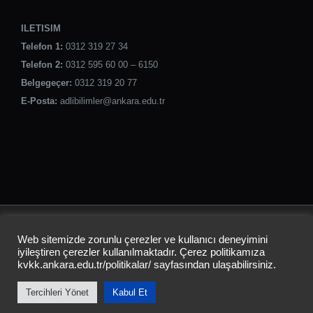
ILETISIM
Telefon 1:
0312 319 27 34
Telefon 2:
0312 595 60 00 – 6150
Belgegeçer:
0312 319 20 77
E-Posta:
adlibilimler@ankara.edu.tr
ANKARA ÜNİVERSİTESİ
Web sitemizde zorunlu çerezler ve kullanıcı deneyimini
ADLİ BİLİMLER ENSTİTÜSÜ
iyileştiren çerezler kullanılmaktadır. Çerez politikamıza
kvkk.ankara.edu.tr/politikalar/
sayfasından ulaşabilirsiniz.
Tercihleri Yönet
Kabul Et
Instagram
LinkedIn