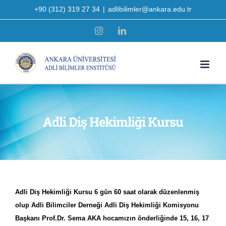
Skip
+90 (312) 319 27 34
|
adlibilimler@ankara.edu.tr
to
Instagram
LinkedIn
content
Adli Diş Hekimliği Kursu
Adli Diş Hekimliği Kursu
6 gün 60 saat olarak düzenlenmiş
olup
Adli Bilimciler Derneği
Adli Diş Hekimliği Komisyonu
Başkanı Prof.Dr. Sema AKA hocamızın önderliğinde 15, 16, 17