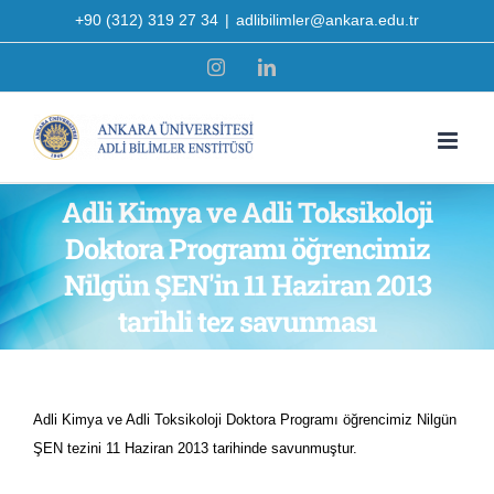
Skip
+90 (312) 319 27 34
|
adlibilimler@ankara.edu.tr
to
Instagram
LinkedIn
content
Adli Kimya ve Adli Toksikoloji
Doktora Programı öğrencimiz
Nilgün ŞEN'in 11 Haziran 2013
tarihli tez savunması
Adli Kimya ve Adli Toksikoloji Doktora Programı öğrencimiz Nilgün
ŞEN tezini 11 Haziran 2013 tarihinde savunmuştur.